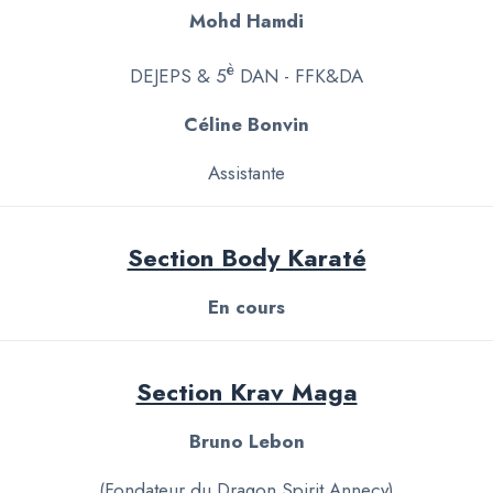
Mohd Hamdi
è
DEJEPS &
5
DAN - FFK&DA
Céline Bonvin
Assistante
Section Body Karaté
En cours
Section Krav Maga
Bruno Lebon
(Fondateur du Dragon Spirit Annecy)